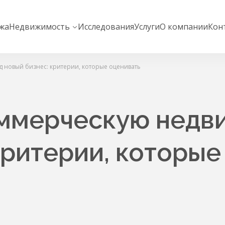
жа
Недвижимость
Исследования
Услуги
О компании
Кон
 новый бизнес: критерии, которые оценивать
оммерческую недв
критерии, которые