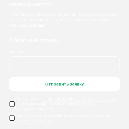
недвижимости
Если вам нужна консультация или помощь в подборе,
оставьте ваши контакты, и мы свяжемся с вами в
ближайшее время
Обратный звонок
Телефон
Отправить заявку
Я даю согласие
на обработку моих персональных данных
,
ознакомился и принимаю условия
Политики
конфиденциальности
Я даю
согласие на получение мною информационных и
рекламных рассылок