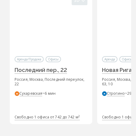
Аренда/Продажа
Офисы
Аренда
Офисы
Последний пер., 22
Новая Рига
Россия, Москва, Последний переулок,
Россия, Москва, 2
22
63, 10
Сухаревская
~6 мин
Строгино
~29 м
2
Свободно 1 офиса от 742 до 742 м
Свободно 1 офиса 