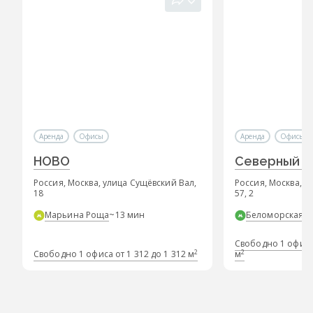
Аренда
Офисы
Аренда
Офисы
НОВО
Северный П
Россия, Москва, улица Сущёвский Вал,
Россия, Москва, 
18
57, 2
Марьина Роща
~13 мин
Беломорская
~
Свободно 1 офиса 
2
2
Свободно 1 офиса от 1 312 до 1 312 м
м