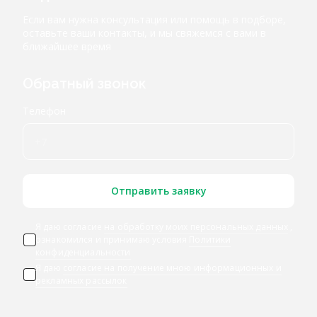
Если вам нужна консультация или помощь в подборе,
оставьте ваши контакты, и мы свяжемся с вами в
ближайшее время
Обратный звонок
Телефон
Отправить заявку
Я даю согласие
на обработку моих персональных данных
,
ознакомился и принимаю условия
Политики
конфиденциальности
Я даю
согласие на получение мною информационных и
рекламных рассылок