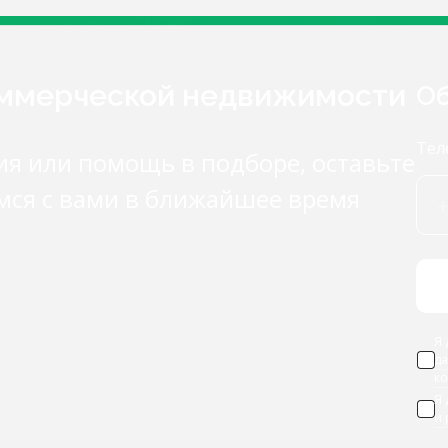
оммерческой недвижимости
Об
Тел
ия или помощь в подборе, оставьте
мся с вами в ближайшее время
Я 
д
к
Я
и