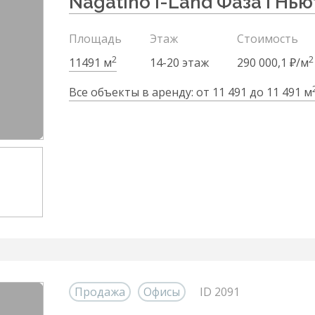
Nagatino i-Land Фаза I Нь
Площадь
Этаж
Стоимость
2
2
11491 м
14-20 этаж
290 000,1 ₽/м
Все объекты в аренду: от 11 491 до 11 491 м
Продажа
Офисы
ID 2091