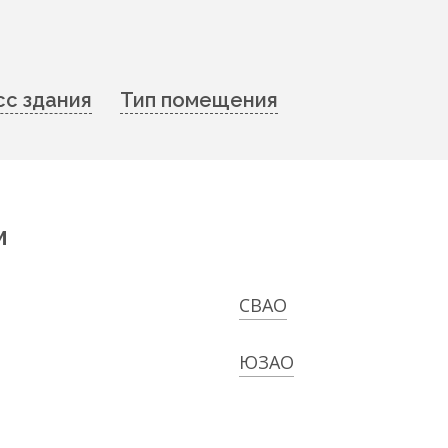
сс здания
Тип помещения
м
СВАО
ЮЗАО