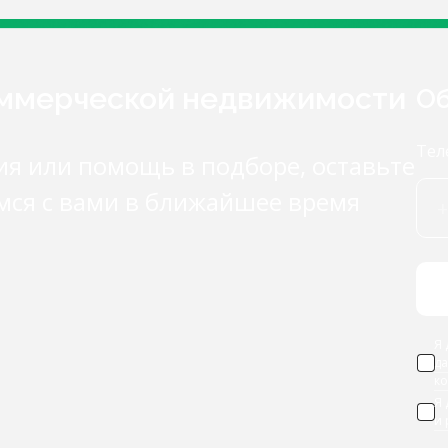
оммерческой недвижимости
Об
Тел
ия или помощь в подборе, оставьте
мся с вами в ближайшее время
Я 
д
к
Я
и