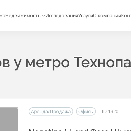
жа
Недвижимость
Исследования
Услуги
О компании
Кон
в у метро Техноп
Аренда/Продажа
Офисы
ID 1320