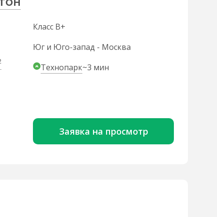
ютон
Класс B+
Юг и Юго-запад - Москва
2
Технопарк
~3 мин
Заявка на просмотр