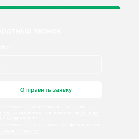
ратный звонок
ефон
Отправить заявку
даю согласие
на обработку моих персональных
анных
, ознакомился и принимаю условия
Политики
онфиденциальности
 даю
согласие на получение мною информационных
 рекламных рассылок