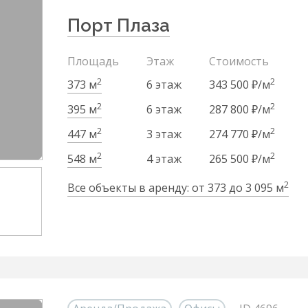
Порт Плаза
Площадь
Этаж
Стоимость
2
2
373 м
6 этаж
343 500 ₽/м
2
2
395 м
6 этаж
287 800 ₽/м
2
2
447 м
3 этаж
274 770 ₽/м
2
2
548 м
4 этаж
265 500 ₽/м
2
Все объекты в аренду: от 373 до 3 095 м