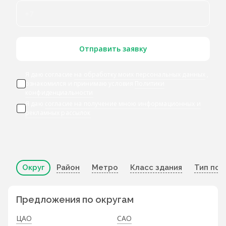
Отправить заявку
Я даю согласие
на обработку моих персональных данных
,
ознакомился и принимаю условия
Политики
конфиденциальности
Я даю
согласие на получение мною информационных и
рекламных рассылок
Округ
Район
Метро
Класс здания
Тип по
Предложения по округам
ЦАО
САО