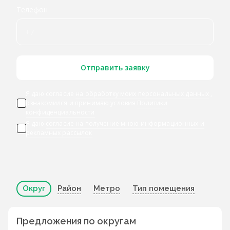
Телефон
Отправить заявку
Я даю согласие
на обработку моих персональных данных
,
ознакомился и принимаю условия
Политики
конфиденциальности
Я даю
согласие на получение мною информационных и
рекламных рассылок
Округ
Район
Метро
Тип помещения
Предложения по округам