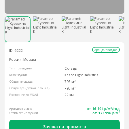
Аренда/продажа
ID: 6222
Россия, Москва
Склады
Тип помещения
Класс Light industrial
Класс здания
795 м²
Общая площадь
795 м²
Общая арендуемая площадь
22 км
Расстояние до МКАД
от
16 104 р/м²
/год
Арендная ставка
от 172 996 р/м²
Стоимость продажи
Заявка на просмотр