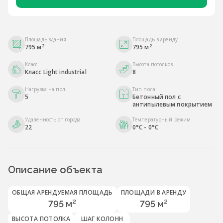
Площадь здания
Площадь в аренду
2
2
795 м
795 м
Класс
Высота потолков
Класс Light industrial
8
Нагрузка на пол
Тип пола
5
Бетонный пол с
антипылевым покрытием
Удаленность от города
Температурный режим
22
0°C - 0°C
Описание объекта
ОБЩАЯ АРЕНДУЕМАЯ ПЛОЩАДЬ
ПЛОЩАДИ В АРЕНДУ
795 м²
795 м²
ВЫСОТА ПОТОЛКА
ШАГ КОЛОНН