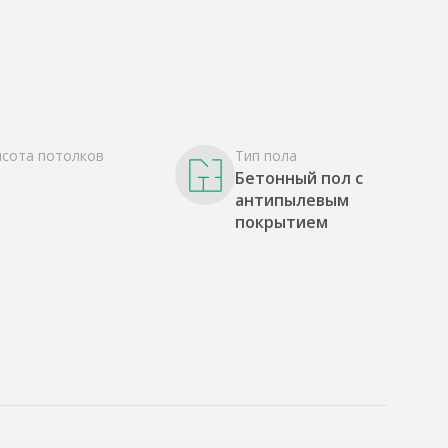
сота потолков
Тип пола
2
Бетонный пол с
антипылевым
покрытием