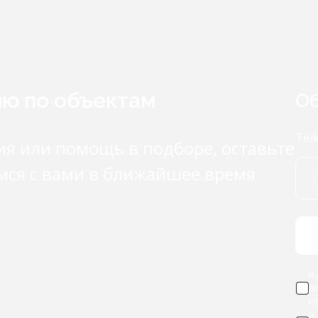
ию по объектам
Об
Тел
ия или помощь в подборе, оставьте
мся с вами в ближайшее время
Я 
д
к
Я