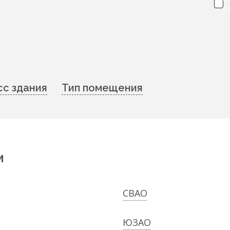
и
сс здания
Тип помещения
м
СВАО
ЮЗАО