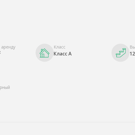
 аренду
Класс
Вы
2
Класс A
1
рный