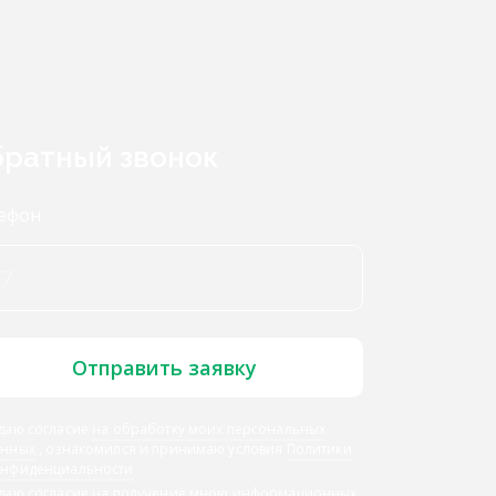
ратный звонок
ефон
Отправить заявку
даю согласие
на обработку моих персональных
анных
, ознакомился и принимаю условия
Политики
онфиденциальности
 даю
согласие на получение мною информационных