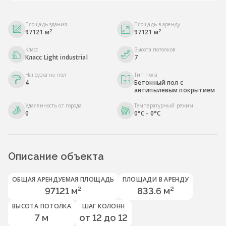
Площадь здания
Площадь в аренду
2
2
97121 м
97121 м
Класс
Высота потолков
Класс Light industrial
7
Нагрузка на пол
Тип пола
4
Бетонный пол с
антипылевым покрытием
Удаленность от города
Температурный режим
0
0°C - 0°C
Описание объекта
ОБЩАЯ АРЕНДУЕМАЯ ПЛОЩАДЬ
ПЛОЩАДИ В АРЕНДУ
97121 м²
833.6 м²
ВЫСОТА ПОТОЛКА
ШАГ КОЛОНН
7 м
от 12 до 12