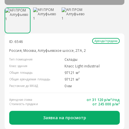
Аренда/продажа
ID: 6546
Россия, Москва, Алтуфьевское шоссе, 27А, 2
Склады
Тип помещения
Класс Light industrial
Класс здания
97121 м²
Общая площадь
97121 м²
Общая арендуемая площадь
0 км
Расстояние до МКАД
от
31 120 р/м²
/год
Арендная ставка
от 245 000 р/м²
Стоимость продажи
Заявка на просмотр