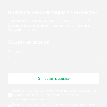
Получить консультацию по объектам
Если вам нужна консультация или помощь в подборе,
оставьте ваши контакты, и мы свяжемся с вами в
ближайшее время
Обратный звонок
Телефон
Отправить заявку
Я даю согласие
на обработку моих персональных данных
,
ознакомился и принимаю условия
Политики
конфиденциальности
Я даю
согласие на получение мною информационных и