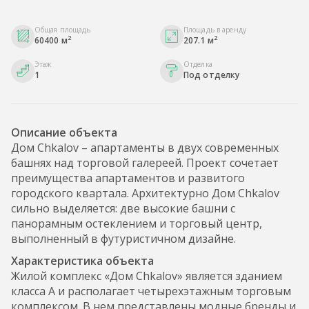
Общая площадь
Площадь в аренду
2
2
60400 м
207.1 м
Этаж
Отделка
1
Под отделку
Описание объекта
Дом Chkalov – апартаменты в двух современных
башнях над торговой галереей. Проект сочетает
преимущества апартаментов и развитого
городского квартала. Архитектурно Дом Chkalov
сильно выделяется: две высокие башни с
панорамным остеклением и торговый центр,
выполненный в футуристичном дизайне.
Характеристика объекта
Жилой комплекс «Дом Chkalov» является зданием
класса А и располагает четырехэтажным торговым
комплексом. В нем представлены модные бренды и