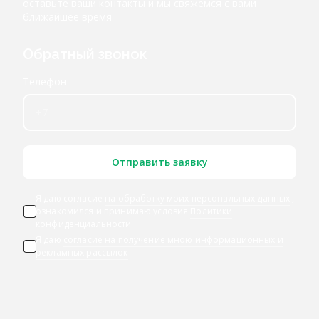
оставьте ваши контакты и мы свяжемся с вами
ближайшее время
Обратный звонок
Телефон
Отправить заявку
Я даю согласие
на обработку моих персональных данных
,
ознакомился и принимаю условия
Политики
конфиденциальности
Я даю
согласие на получение мною информационных и
рекламных рассылок