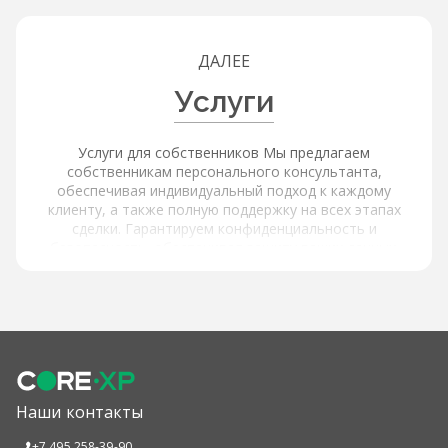
ДАЛЕЕ
Услуги
Услуги для собственников Мы предлагаем
собственникам персонального консультанта,
обеспечивая индивидуальный подход к каждому
клиенту, а также полную поддержку на всех этапах
сделки. Гарантируем конфиденциальность и
безопасность, обеспечивая защиту ваших данных.
Услуги для покупателей и арендаторов Наша платформа
обеспечивает расширенный поиск и фильтрацию через
интерактивную карту с объектами и инфраструктурой,
используя фильтры по типу объекта, цене, площади,
локации и другим параметрам, а также содержит
актуальные и проверенные предложения от
собственников. Мы предлагаем детальную информацию
об объектах: подробные описания и характеристики,
Наши контакты
высококачественные фотографии и виртуальные туры,
информацию об окружающей инфраструктуре и
+7 495 258-39-90