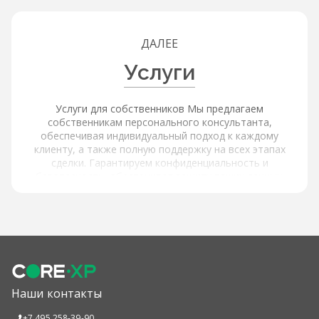
ДАЛЕЕ
Услуги
Услуги для собственников Мы предлагаем
собственникам персонального консультанта,
обеспечивая индивидуальный подход к каждому
клиенту, а также полную поддержку на всех этапах
сделки. Гарантируем конфиденциальность и
безопасность, обеспечивая защиту ваших данных.
Услуги для покупателей и арендаторов Наша платформа
обеспечивает расширенный поиск и фильтрацию через
интерактивную карту с объектами и инфраструктурой,
используя фильтры по типу объекта, цене, площади,
локации и другим параметрам, а также содержит
актуальные и проверенные предложения от
собственников. Мы предлагаем детальную информацию
об объектах: подробные описания и характеристики,
Наши контакты
высококачественные фотографии и виртуальные туры,
информацию об окружающей инфраструктуре и
+7 495 258-39-90