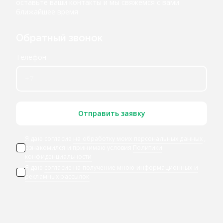
оставьте ваши контакты и мы свяжемся с вами
ближайшее время
Обратный звонок
Телефон
Отправить заявку
Я даю согласие
на обработку моих персональных данных
,
ознакомился и принимаю условия
Политики
конфиденциальности
Я даю
согласие на получение мною информационных и
рекламных рассылок