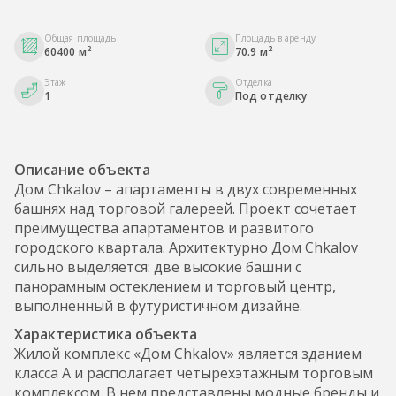
Общая площадь
Площадь в аренду
2
2
60400 м
70.9 м
Этаж
Отделка
1
Под отделку
Описание объекта
Дом Chkalov – апартаменты в двух современных
башнях над торговой галереей. Проект сочетает
преимущества апартаментов и развитого
городского квартала. Архитектурно Дом Chkalov
сильно выделяется: две высокие башни с
панорамным остеклением и торговый центр,
выполненный в футуристичном дизайне.
Характеристика объекта
Жилой комплекс «Дом Chkalov» является зданием
класса А и располагает четырехэтажным торговым
комплексом. В нем представлены модные бренды и